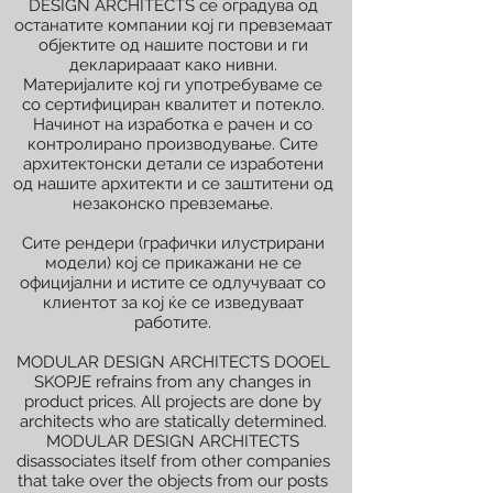
DESIGN ARCHITECTS се оградува од
останатите компании кој ги превземаат
објектите од нашите постови и ги
декларирааат како нивни.
Материјалите кој ги употребуваме се
со сертифициран квалитет и потекло.
Начинот на изработка е рачен и со
контролирано производување. Сите
архитектонски детали се изработени
од нашите архитекти и се заштитени од
незаконско превземање.
Сите рендери (графички илустрирани
модели) кој се прикажани не се
официјални и истите се одлучуваат со
клиентот за кој ќе се изведуваат
работите.
MODULAR DESIGN ARCHITECTS DOOEL
SKOPJE refrains from any changes in
product prices. All projects are done by
architects who are statically determined.
MODULAR DESIGN ARCHITECTS
disassociates itself from other companies
that take over the objects from our posts