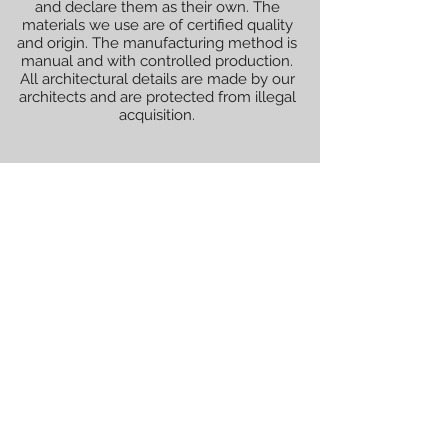
and declare them as their own. The
materials we use are of certified quality
and origin. The manufacturing method is
manual and with controlled production.
All architectural details are made by our
architects and are protected from illegal
acquisition.
All renderings (graphically illustrated
models) shown are not official and are
decided with the client for whom the
works will be performed.