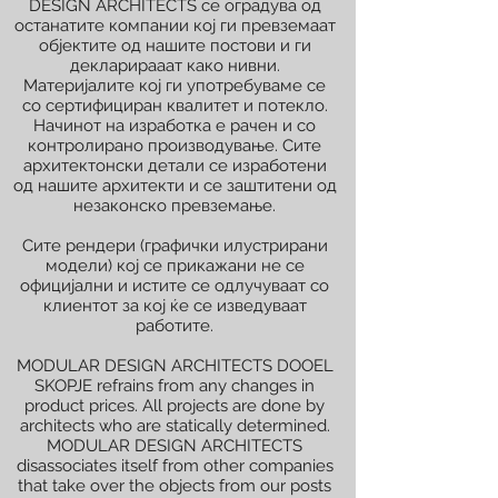
DESIGN ARCHITECTS се оградува од
останатите компании кој ги превземаат
објектите од нашите постови и ги
декларирааат како нивни.
Материјалите кој ги употребуваме се
со сертифициран квалитет и потекло.
Начинот на изработка е рачен и со
контролирано производување. Сите
архитектонски детали се изработени
од нашите архитекти и се заштитени од
незаконско превземање.
Сите рендери (графички илустрирани
модели) кој се прикажани не се
официјални и истите се одлучуваат со
клиентот за кој ќе се изведуваат
работите.
MODULAR DESIGN ARCHITECTS DOOEL
SKOPJE refrains from any changes in
product prices. All projects are done by
architects who are statically determined.
MODULAR DESIGN ARCHITECTS
disassociates itself from other companies
that take over the objects from our posts