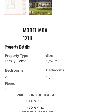
MODEL MDA
121D
Property Details
Property Type
Size
Family Home
176.8m2
Bedrooms
Bathrooms
2
1.5
Floors
1
PRICE FOR THE HOUSE
STONES
580 €/m2