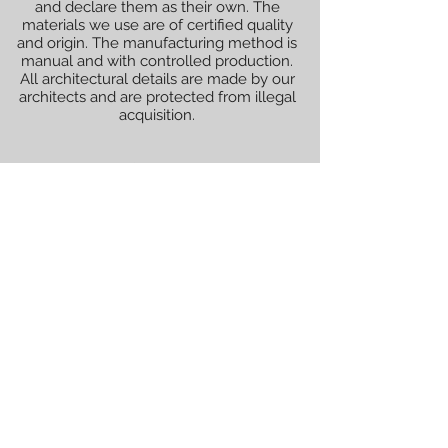
and declare them as their own. The
materials we use are of certified quality
and origin. The manufacturing method is
manual and with controlled production.
All architectural details are made by our
architects and are protected from illegal
acquisition.
All renderings (graphically illustrated
models) shown are not official and are
decided with the client for whom the
works will be performed.