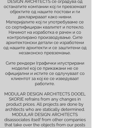
DESIGN ARCHITECTS се оградува од
останатите компании кој ги превземаат
објектите од нашите постови и ги
декларирааат како нивни.
Материјалите кој ги употребуваме се
со сертифициран квалитет и потекло.
Начинот на изработка е рачен и со
контролирано производување. Сите
архитектонски детали се изработени
од нашите архитекти и се заштитени од
незаконско превземање.
Сите рендери (графички илустрирани
модели) кој се прикажани не се
официјални и истите се одлучуваат со
клиентот за кој ќе се изведуваат
работите.
MODULAR DESIGN ARCHITECTS DOOEL
SKOPJE refrains from any changes in
product prices. All projects are done by
architects who are statically determined.
MODULAR DESIGN ARCHITECTS
disassociates itself from other companies
that take over the objects from our posts