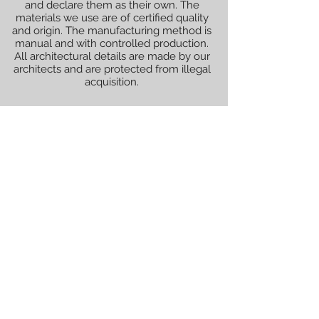
and declare them as their own. The
materials we use are of certified quality
and origin. The manufacturing method is
manual and with controlled production.
All architectural details are made by our
architects and are protected from illegal
acquisition.
All renderings (graphically illustrated
models) shown are not official and are
decided with the client for whom the
works will be performed.