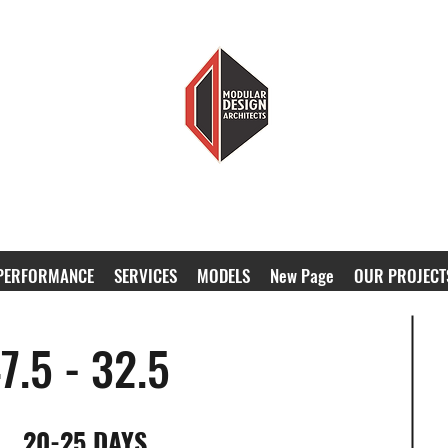
MODULAR DESIGN ARCHITECTS
LESS HOUSE, MORE HOME
PERFORMANCE
SERVICES
MODELS
New Page
OUR PROJECT
.5 - 32.5
20-25 DAYS