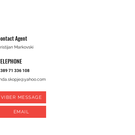
ontact Agent
ristijan Markovski
TELEPHONE
389 71 336 108
mda.skopje@yahoo.com
VIBER MESSAGE
EMAIL