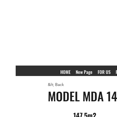
HOME
New Page
FOR US
&lt; Back
MODEL MDA 147
147.5m2