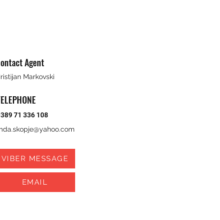
ontact Agent
ristijan Markovski
TELEPHONE
389 71 336 108
mda.skopje@yahoo.com
VIBER MESSAGE
EMAIL