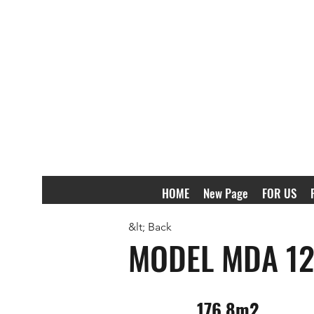
HOME
New Page
FOR US
&lt; Back
MODEL MDA 1
176.8m2