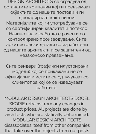
DESIGN ARCHITECTS се оградува од
останатите компании кој ги превземаат
објектите од нашите постови и ги
декларирааат како нивни.
Материјалите кој ги употребуваме се
со сертифициран квалитет и потекло.
Начинот на изработка е рачен и со
контролирано производување. Сите
архитектонски детали се изработени
од нашите архитекти и се заштитени од
незаконско превземање.
Сите рендери (графички илустрирани
модели) кој се прикажани не се
официјални и истите се одлучуваат со
клиентот за кој ќе се изведуваат
работите.
MODULAR DESIGN ARCHITECTS DOOEL
SKOPJE refrains from any changes in
product prices. All projects are done by
architects who are statically determined.
MODULAR DESIGN ARCHITECTS
disassociates itself from other companies
that take over the objects from our posts