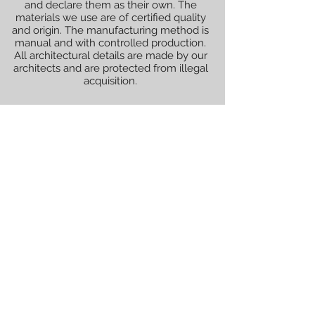
and declare them as their own. The
materials we use are of certified quality
and origin. The manufacturing method is
manual and with controlled production.
All architectural details are made by our
architects and are protected from illegal
acquisition.
All renderings (graphically illustrated
models) shown are not official and are
decided with the client for whom the
works will be performed.