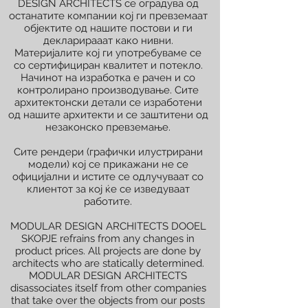
DESIGN ARCHITECTS се оградува од
останатите компании кој ги превземаат
објектите од нашите постови и ги
декларирааат како нивни.
Материјалите кој ги употребуваме се
со сертифициран квалитет и потекло.
Начинот на изработка е рачен и со
контролирано производување. Сите
архитектонски детали се изработени
од нашите архитекти и се заштитени од
незаконско превземање.
Сите рендери (графички илустрирани
модели) кој се прикажани не се
официјални и истите се одлучуваат со
клиентот за кој ќе се изведуваат
работите.
MODULAR DESIGN ARCHITECTS DOOEL
SKOPJE refrains from any changes in
product prices. All projects are done by
architects who are statically determined.
MODULAR DESIGN ARCHITECTS
disassociates itself from other companies
that take over the objects from our posts