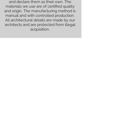
and declare them as their own. The
materials we use are of certified quality
and origin. The manufacturing method is
manual and with controlled production.
All architectural details are made by our
architects and are protected from illegal
acquisition.
All renderings (graphically illustrated
models) shown are not official and are
decided with the client for whom the
works will be performed.